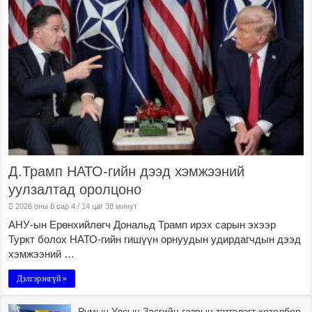
Д.Трамп НАТО-гийн дээд хэмжээний
уулзалтад оролцоно
2026 оны 6 сар 4 / 14 цаг 38 минут
АНУ-ын Ерөнхийлөгч Дональд Трамп ирэх сарын эхээр
Туркт болох НАТО-гийн гишүүн орнуудын удирдагчдын дээд
хэмжээний …
Дэлгэрэнгүй »
Румын Улсын Засгийн газрын тэтгэлэгт хөтөлбөр