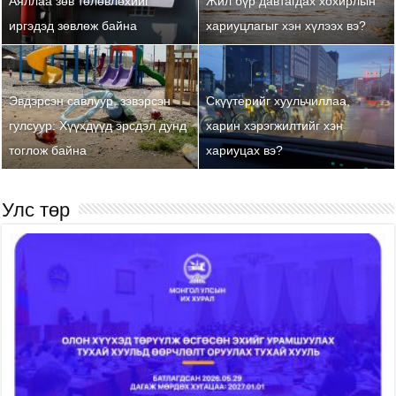
Аяллаа зөв төлөвлөхийг
Жил бүр давтагдах хохирлын
иргэдэд зөвлөж байна
хариуцлагыг хэн хүлээх вэ?
Эвдэрсэн савлуур, зэвэрсэн
Скүүтерийг хуульчиллаа,
гулсуур: Хүүхдүүд эрсдэл дунд
харин хэрэгжилтийг хэн
тоглож байна
хариуцах вэ?
Улс төр