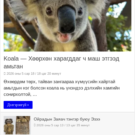
Koala — Хөөрхөн харагддаг ч маш этгээд
амьтан
2026 оны 5 сар 18 / 18 цаг 20 минут
Өхөөрдөм төрх, тайван зангаараа хүмүүсийн хайртай
амьтдын нэг болсон коала нь үнэндээ дэлхийн хамгийн
сонирхолтой, …
Дэлгэрэнгүй »
Ойрадын Заяач тэнгэр буюу Эзээ
2026 оны 5 сар 13 / 13 цаг 35 минут