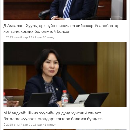
Д.Амгалан: Хууль, эрх зүйн шинэчлэл хийснээр Улаанбаатар
хот тэлж хөгжих боломжтой болсон
2025 оны 8 сар 13 / 9 цаг 00 минут
М.Мандхай: Шинэ хуулийн үр дүнд хүнсний хяналт,
баталгаажуулалт, стандарт тогтоох боломж бүрдлээ
2025 оны 7 сар 9 / 18 цаг 41 минут