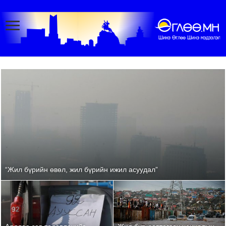
“Жил бүрийн өвөл, жил бүрийн ижил асуудал”