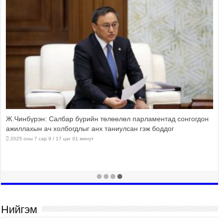
Ж.Чинбүрэн: Салбар бүрийн төлөөлөл парламентад сонгогдон
ажиллахын ач холбогдлыг анх таниулсан гэж боддог
2025 оны 7 сар 9 / 17 цаг 01 минут
Нийгэм