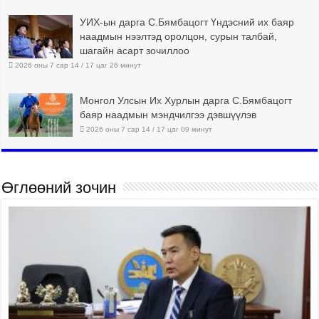
УИХ-ын дарга С.Бямбацогт Үндэсний их баяр
наадмын нээлтэд оролцон, сурын талбай,
шагайн асарт зочиллоо
2026 оны 7 сар 14 / 17 цаг 26 минут
Монгол Улсын Их Хурлын дарга С.Бямбацогт
баяр наадмын мэндчилгээ дэвшүүлэв
2026 оны 7 сар 14 / 17 цаг 09 минут
Өглөөний зочин