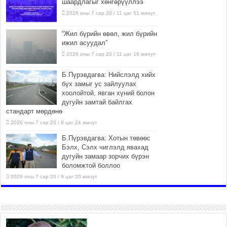
шаардлагыг хөнгөрүүллээ
2026 оны 7 сар 20 / 11 цаг 51 минут
“Жил бүрийн өвөл, жил бүрийн
ижил асуудал”
2026 оны 7 сар 20 / 11 цаг 16 минут
Б.Пүрэвдагва: Нийслэлд хийх
бүх замыг ус зайлуулах
хоолойтой, явган хүний болон
дугуйн замтай байлгах
стандарт мөрдөнө
2026 оны 7 сар 20 / 9 цаг 24 минут
Б.Пүрэвдагва: Хотын төвөөс
Бэлх, Сэлх чиглэлд явахад
дугуйн замаар зорчих бүрэн
боломжтой боллоо
2026 оны 7 сар 20 / 9 цаг 20 минут
Хан-Уул дүүрэг, Чингисийн
өргөн чөлөөний ус зайлуулах
шугам хоолойн ажил 80
хувьтай үргэлжилж байна