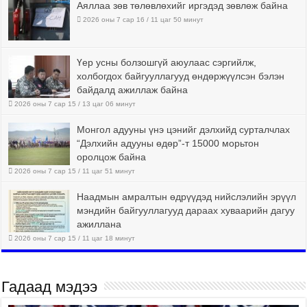
Аяллаа зөв төлөвлөхийг иргэдэд зөвлөж байна
2026 оны 7 сар 16 / 11 цаг 50 минут
Үер усны болзошгүй аюулаас сэргийлж,
холбогдох байгууллагууд өндөржүүлсэн бэлэн
байдалд ажиллаж байна
2026 оны 7 сар 15 / 13 цаг 06 минут
Монгол адууны үнэ цэнийг дэлхийд сурталчлах
“Дэлхийн адууны өдөр”-т 15000 морьтон
оролцож байна
2026 оны 7 сар 15 / 11 цаг 51 минут
Наадмын амралтын өдрүүдэд нийслэлийн эрүүл
мэндийн байгууллагууд дараах хуваарийн дагуу
ажиллана
2026 оны 7 сар 15 / 11 цаг 18 минут
Гадаад мэдээ