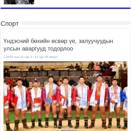
Спорт
Үндэсний бөхийн өсвөр үе, залуучуудын
улсын аваргууд тодорлоо
2025 оны 11 сар 3 / 12 цаг 45 минут