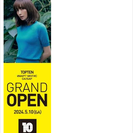
2026 оны 7 сар 20 / 9 цаг 14 минут
Усархаг аадар бороо орж
байгаа тул аюулгүй байдлаа
хангаж, үер усны аюулаас
сэрэмжлэхийг нийслэлийн
Онцгой байдлын газраас анхааруулж байна
2026 оны 7 сар 20 / 9 цаг 09 минут
311 алба хаагч, 119 техник
хэрэгсэлтэй ажиллаж үер
усны аюул, болзошгүй
эрсдэлээс сэргийлж байна
2026 оны 7 сар 20 / 9 цаг 05 минут
Аяллаа зөв төлөвлөхийг
иргэдэд зөвлөж байна
2026 оны 7 сар 16 / 11 цаг 50 минут
Үер усны болзошгүй аюулаас
сэргийлж, холбогдох
байгууллагууд өндөржүүлсэн
бэлэн байдалд ажиллаж байна
2026 оны 7 сар 15 / 13 цаг 06 минут