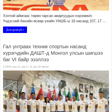
Хэнтий аймгаас төрөн гарсан аваргуудын нэрэмжит,
Үндэсний бөхийн өсвөр үеийн УАШБ-ы 16 насанд 107, 17 …
Дэлгэрэнгүй »
Гал унтраах техник спортын насанд
хүрэгчдийн ДАШТ-д Монгол улсын шигшээ
баг VI байр эзэллээ
2025 оны 11 сар 3 / 11 цаг 00 минут