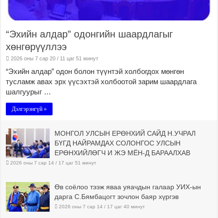
“Эхийн алдар” одонгийн шаардлагыг
хөнгөрүүллээ
2026 оны 7 сар 20 / 11 цаг 51 минут
“Эхийн алдар” одон болон түүнтэй холбогдох мөнгөн
тусламж авах эрх үүсэхтэй холбоотой зарим шаардлага
шалгуурыг …
Дэлгэрэнгүй »
МОНГОЛ УЛСЫН ЕРӨНХИЙ САЙД Н.УЧРАЛ
БҮГД НАЙРАМДАХ СОЛОНГОС УЛСЫН
ЕРӨНХИЙЛӨГЧ И ЖЭ МЁН-Д БАРААЛХАВ
2026 оны 7 сар 14 / 17 цаг 51 минут
Өв соёлоо тээж яваа уяачдын галаар УИХ-ын
дарга С.Бямбацогт зочлон баяр хүргэв
2026 оны 7 сар 14 / 17 цаг 40 минут