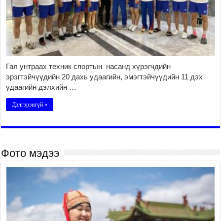
Гал унтраах техник спортын насанд хүрэгчдийн
эрэгтэйчүүдийн 20 дахь удаагийн, эмэгтэйчүүдийн 11 дэх
удаагийн дэлхийн …
Дэлгэрэнгүй »
Фото мэдээ