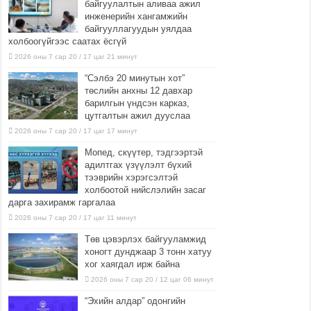
байгуулалтын аливаа ажил
инженерийн хангамжийн
байгууллагуудын уялдаа
холбоогүйгээс саатах ёсгүй
2026 оны 7 сар 20 / 17 цаг 21 минут
“Сэлбэ 20 минутын хот”
төслийн анхны 12 давхар
барилгын үндсэн карказ,
цутгалтын ажил дууслаа
2026 оны 7 сар 20 / 17 цаг 17 минут
Мопед, скүүтер, тэдгээртэй
адилтгах үзүүлэлт бүхий
тээврийн хэрэгсэлтэй
холбоотой нийслэлийн засаг
дарга захирамж гаргалаа
2026 оны 7 сар 20 / 17 цаг 11 минут
Төв цэвэрлэх байгууламжид
хоногт дунджаар 3 тонн хатуу
хог хаягдал ирж байна
2026 оны 7 сар 20 / 12 цаг 06 минут
“Эхийн алдар” одонгийн