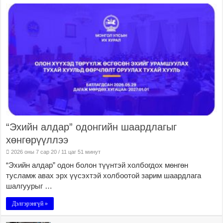
“Эхийн алдар” одонгийн шаардлагыг
хөнгөрүүллээ
2026 оны 7 сар 20 / 11 цаг 51 минут
“Эхийн алдар” одон болон түүнтэй холбогдох мөнгөн
тусламж авах эрх үүсэхтэй холбоотой зарим шаардлага
шалгуурыг …
Дэлгэрэнгүй »