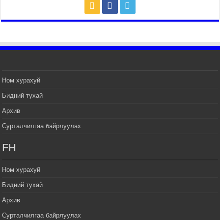
Хүчит бөхийн барилдааны
тавын даваа үргэлжилж байна
2026 оны 7 сар 15 / 11 цаг 26 минут
Төв цэнгэлдэх орчмын
цэвэрлэгээ, үйлчилгээнд 161
ажилтан, 27 техниктэй
ажиллаж байна
Ном хурахуй
2026 оны 7 сар 15 / 11 цаг 22 минут
Бидний тухай
Наадмын амралтын өдрүүдэд
нийслэлийн эрүүл мэндийн
Архив
байгууллагууд дараах
хуваарийн дагуу ажиллана
Сурталчилгаа байрлуулах
2026 оны 7 сар 15 / 11 цаг 18 минут
FH
Үндэсний их баяр наадам
эхэллээ
Ном хурахуй
2026 оны 7 сар 15 / 11 цаг 14 минут
Бидний тухай
Үер усны аюулаас сэргийлж,
нийслэлийн Онцгой байдлын
Архив
газрын 162 алба хаагч үүрэг
Сурталчилгаа байрлуулах
гүйцэтгэж байна