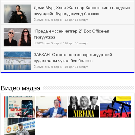
Деми Мур, Хлоя Жао нар Каннын кино наадмын
шүүгчдийн бүрэлдэхүүнд багтжээ
2026 оны 5 сар 6 / 12 цаг 14 минут
“Прада өмссөн чөтгөр 2” Box Office-ыг
тэргүүлжээ
2026 оны 5 сар 4 / 16 цаг 46 минут
ЗАВХАН: Отгонтэнгэр ховор жигүүртний
судалгааны чухал бүс болжээ
2026 оны 5 сар 4 / 15 цаг 34 минут
Видео мэдээ